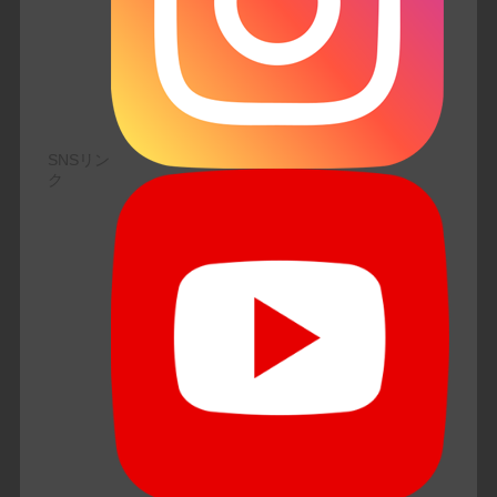
SNSリン
ク