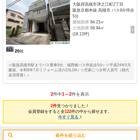
大阪府高槻市津之江町2丁目
阪急京都本線 高槻市 バス9分停歩
5分
建物面積
84.23㎡
土地面積
59.94㎡
(18.13坪)
20
枚
☆阪急高槻市駅までバス乗車9分、城西橋バス停徒歩5分♪ ☆平成24年5月
建築、令和8年7月リフォーム済の2SLDK♪ ☆空家につき即入居可（残代
金清算後）♪
2
1～2
件中
件を表示
2件
見つかりました！
会員登録をすると全
122
件の中から探せます。
今すぐ見る
条件を絞り込む