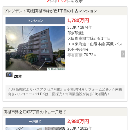
2
1～2
件中
件を表示
プレジデント高槻|高槻市緑が丘1丁目の中古マンション
1,780万円
マンション
3LDK / 1974年
2階/7階建
大阪府高槻市緑が丘1丁目
ＪＲ東海道・山陽本線 高槻 バス
10分停歩4分
専有面積
76.72㎡
20
枚
☆JR高槻駅よりバスアクセス可能♪ ☆令和8年4月リフォーム済み♪ ☆南東
向きバルコニー♪ ☆LDKは二面採光♪ ☆商業施設が徒歩10分圏内♪
高槻市津之江町2丁目の中古一戸建て
2,980万円
一戸建て
2LDK / 2012年