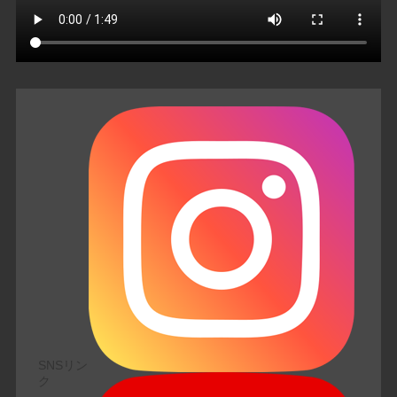
SNSリン
ク