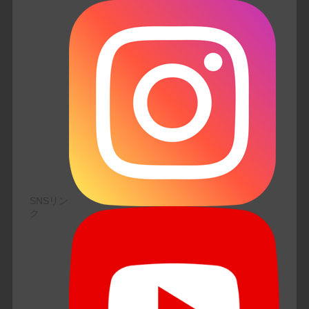
SNSリン
ク