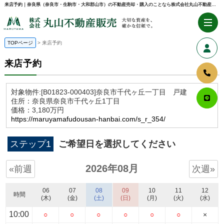
来店予約｜奈良県（奈良市・生駒市・大和郡山市）の不動産売却・購入のことなら株式会社丸山不動産販売
TOPページ
来店予約
来店予約
対象物件:
[B01823-000403]奈良市千代ヶ丘一丁目 戸建
住所：奈良県奈良市千代ヶ丘1丁目
価格：3,180万円
https://maruyamafudousan-hanbai.com/s_r_354/
ステップ1
ご希望日を選択してください
2026年08月
«前週
次週»
06
07
08
09
10
11
12
時間
(木)
(金)
(土)
(日)
(月)
(火)
(水)
10:00
○
○
○
○
○
○
×