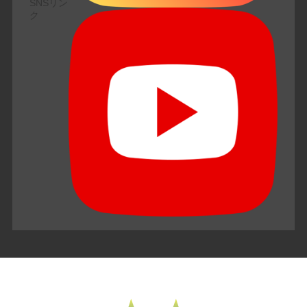
SNSリン
ク