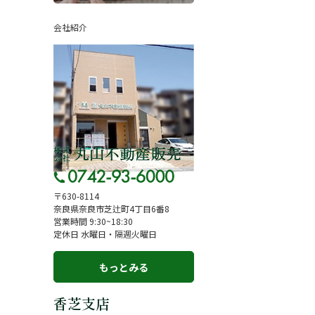
ページ
採用情報
会社紹介
一覧
お知らせ
コラム
スタッフ紹介
お客様の声
来店予約
よくある質問
サイトマップ
〒630-8114
奈良県奈良市芝辻町4丁目6番8
お問い合わせ
営業時間 9:30~18:30
定休日 水曜日・隔週火曜日
もっとみる
香芝支店