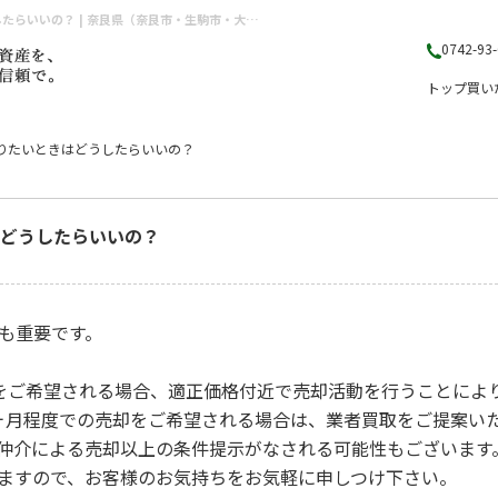
不動産を急いで売りたいときはどうしたらいいの？不動産を急いで売りたいときはどうしたらいいの？ | 奈良県（奈良市・生駒市・大和郡山市）の不動産売却・購入のことなら株式会社丸山不動産販売
0742-93
トップ
買い
りたいときはどうしたらいいの？
どうしたらいいの？
も重要です。
をご希望される場合、適正価格付近で売却活動を行うことによ
ヶ月程度での売却をご希望される場合は、業者買取をご提案い
仲介による売却以上の条件提示がなされる可能性もございます
ますので、お客様のお気持ちをお気軽に申しつけ下さい。