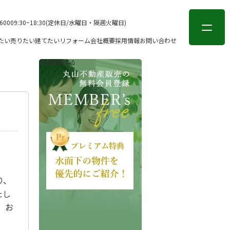
会員登録
ログイン
-6000
9:30~18:30(定休日/水曜日・隔週火曜日)
たい
売りたい
建てたい
リフォーム
会社概要
採用情報
お問い合わせ
会員登録する
り、
たし
。お