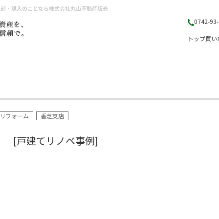
売却・購入のことなら株式会社丸山不動産販売
0742-93
トップ
買い
リフォーム
香芝支店
[戸建てリノベ事例]