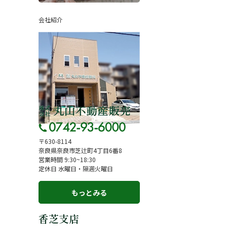
ページ
採用情報
会社紹介
一覧
お知らせ
コラム
スタッフ紹介
お客様の声
来店予約
よくある質問
サイトマップ
〒630-8114
奈良県奈良市芝辻町4丁目6番8
お問い合わせ
営業時間 9:30~18:30
定休日 水曜日・隔週火曜日
もっとみる
香芝支店