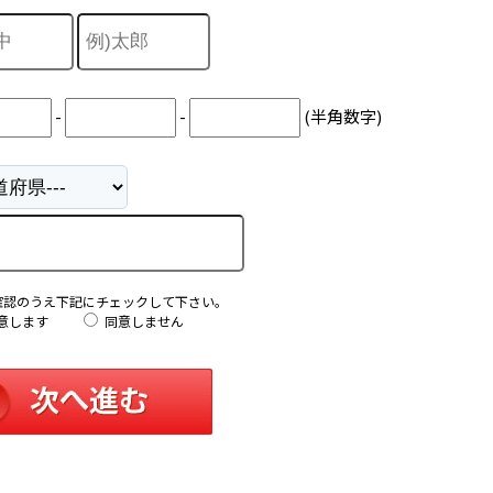
-
-
(半角数字)
確認のうえ下記にチェックして下さい。
意します
同意しません