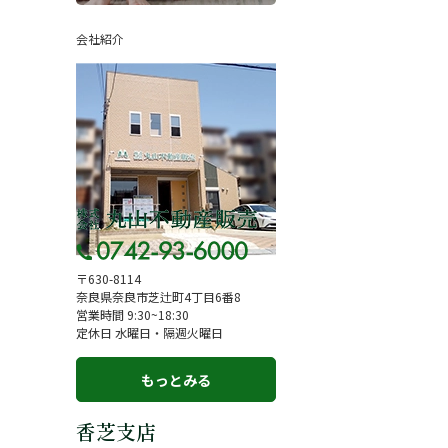
ページ
採用情報
会社紹介
一覧
お知らせ
コラム
スタッフ紹介
お客様の声
来店予約
よくある質問
サイトマップ
〒630-8114
奈良県奈良市芝辻町4丁目6番8
お問い合わせ
営業時間 9:30~18:30
定休日 水曜日・隔週火曜日
もっとみる
香芝支店