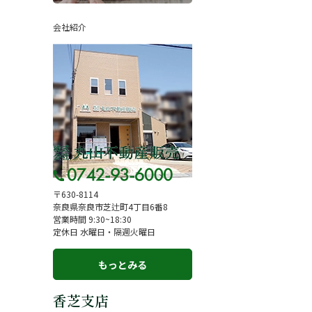
ページ
採用情報
会社紹介
一覧
お知らせ
コラム
スタッフ紹介
お客様の声
来店予約
よくある質問
サイトマップ
〒630-8114
奈良県奈良市芝辻町4丁目6番8
お問い合わせ
営業時間 9:30~18:30
定休日 水曜日・隔週火曜日
もっとみる
香芝支店