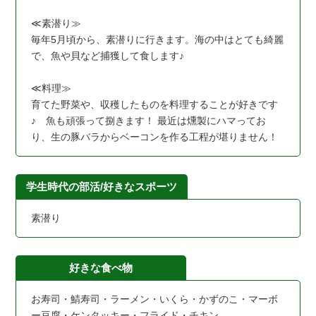
≪素潜り≫
毎年5月頃から、素潜りに行きます。海の中はとても綺麗
で、魚や貝など捕獲して食します♪
≪料理≫
育てた野菜や、収穫したものを料理することが好きです
♪ 魚も頑張って捌きます！ 最近は燻製にハマってお
り、生の豚バラからベーコンを作る工程が堪りません！
学生時代の部活/好きなスポーツ
素潜り
好きな食べ物
お寿司・鯖寿司・ラーメン・いくら・かずのこ・マーボ
ー豆腐・ケンタッキー・フライド・チキン