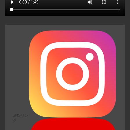
SNSリン
ク