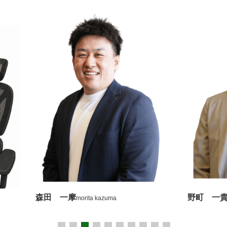
野町 一貴
川瀬
nomachi kazutaka
kaw