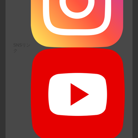
SNSリン
ク