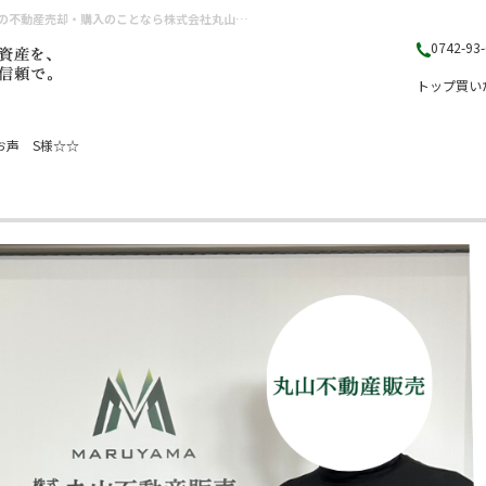
S様ご成約 奈良市三条大路一丁目 ☆戸建☆ | 奈良県（奈良市・生駒市・大和郡山市）の不動産売却・購入のことなら株式会社丸山不動産販売
0742-93
トップ
買い
お声 S様☆☆