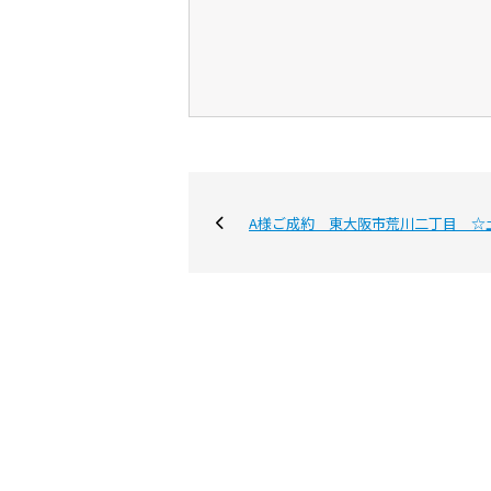
A様ご成約 東大阪市荒川二丁目 ☆
購入専門ページ
買いたい
売りた
購入ガイド