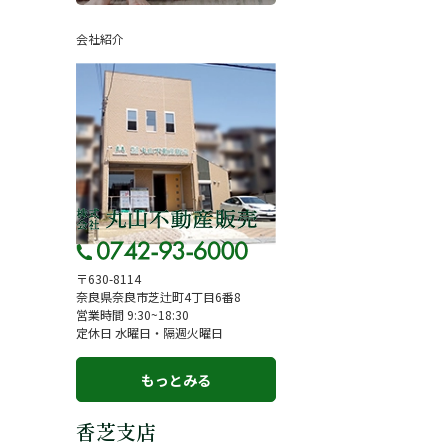
ページ
採用情報
会社紹介
一覧
お知らせ
コラム
スタッフ紹介
お客様の声
来店予約
よくある質問
サイトマップ
〒630-8114
奈良県奈良市芝辻町4丁目6番8
お問い合わせ
営業時間 9:30~18:30
定休日 水曜日・隔週火曜日
もっとみる
香芝支店