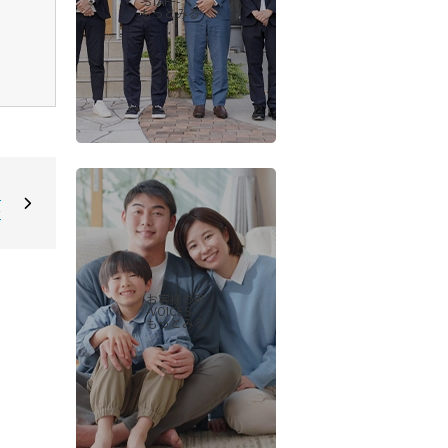
-STAFF-
もっとみる
ン
☆
お客様の声
-VOICES-
もっとみる
会社概要
当社について
香芝支店紹介ページ