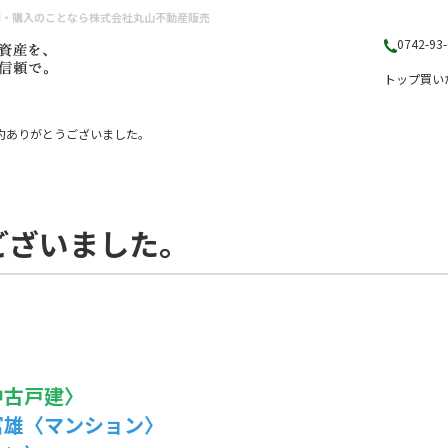
却・購入のことなら株式会社丸山不動産販売
0742-93
トップ
買い
約ありがとうございました。
ございました。
中古戸建〉
富雄〈マンション〉