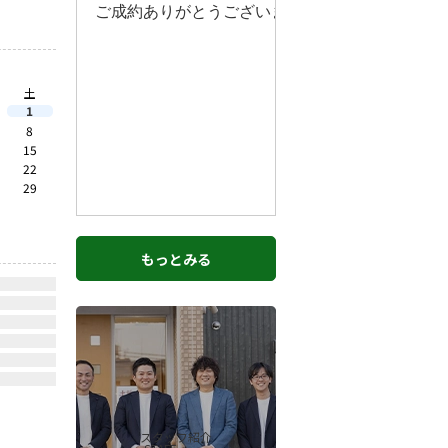
土
1
8
15
22
29
もっとみる
スタッフ紹介