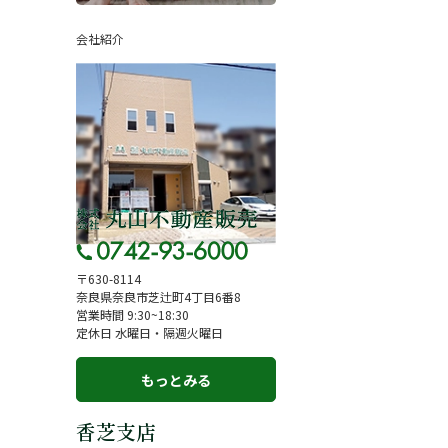
ページ
採用情報
会社紹介
一覧
お知らせ
コラム
スタッフ紹介
お客様の声
来店予約
よくある質問
サイトマップ
〒630-8114
奈良県奈良市芝辻町4丁目6番8
お問い合わせ
営業時間 9:30~18:30
定休日 水曜日・隔週火曜日
もっとみる
香芝支店