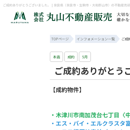
ご成約ありがとうございました。 | 奈良県（奈良市・生駒市・大和郡山市）の不動産売
TOPページ
インフォメーション一覧
ご成
本店
成約
5月
ご成約ありがとう
【成約物件】
・木津川市南加茂台七丁目〈
・エス・バイ・エルクラスタ