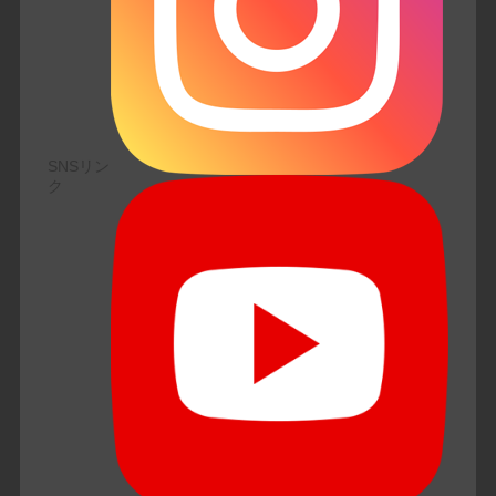
SNSリン
ク