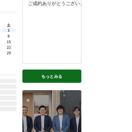
土
1
8
15
22
29
もっとみる
スタッフ紹介