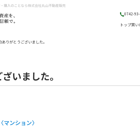
却・購入のことなら株式会社丸山不動産販売
0742-93
トップ
買い
約ありがとうございました。
ございました。
〈マンション〉