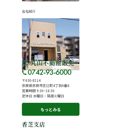
ページ
採用情報
会社紹介
一覧
お知らせ
コラム
スタッフ紹介
お客様の声
来店予約
よくある質問
サイトマップ
〒630-8114
奈良県奈良市芝辻町4丁目6番8
お問い合わせ
営業時間 9:30~18:30
定休日 水曜日・隔週火曜日
もっとみる
香芝支店