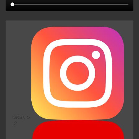
SNSリン
ク