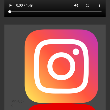
SNSリン
ク