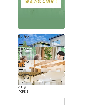
買いたい
BUY
売りたい
SALE
会社概要
当社について
建てたい
香芝支店紹介ページ
BUILD
ページ
採用情報
リフォーム
REFORM
一覧
お知らせ
お知らせ
コラム
-TOPICS-
スタッフ紹介