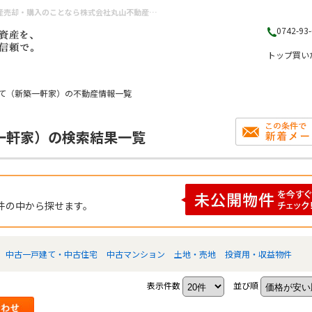
萩の台駅 新築一戸建て（新築一軒家）｜奈良県（奈良市・生駒市・大和郡山市）の不動産売却・購入のことなら株式会社丸山不動産販売
0742-93
トップ
買い
建て（新築一軒家）の不動産情報一覧
一軒家）の検索結果一覧
件の中から探せます。
中古一戸建て・中古住宅
中古マンション
土地・売地
投資用・収益物件
表示件数
並び順