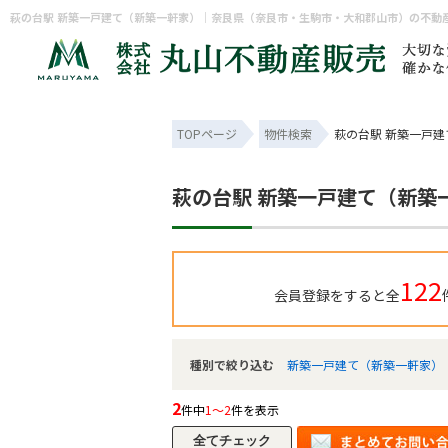
TOPページ
物件検索
萩の台駅 新築一戸
萩の台駅 新築一戸建て（新築
122
会員登録をすると全
種別で絞り込む
新築一戸建て（新築一軒家）
2
件中
1～2
件を表示