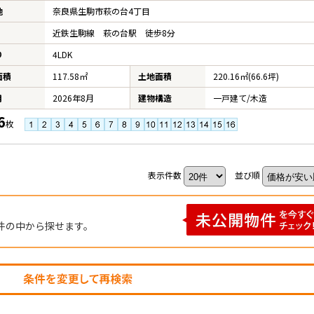
地
奈良県生駒市萩の台4丁目
近鉄生駒線 萩の台駅 徒歩8分
り
4LDK
面積
117.58㎡
土地面積
220.16㎡(66.6坪)
月
2026年8月
建物構造
一戸建て/木造
6
枚
表示件数
並び順
件の中から探せます。