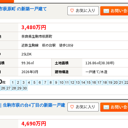
市萩原町 の新築一戸建て
3,480万円
地
奈良県生駒市萩原町
近鉄生駒線 萩の台駅 徒歩18分
り
2SLDK
面積
99.36㎡
土地面積
126.86㎡(38.38坪)
月
2026年3月
建物構造
一戸建て/木造
0
枚
｜生駒市萩の台4丁目の新築一戸建
4,690万円