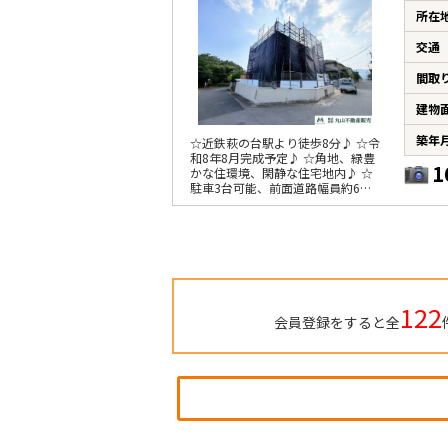
所在
交通
間取
建物
築年
☆近鉄萩の台駅より徒歩8分♪ ☆令
和8年8月完成予定♪ ☆角地、緑豊
1
かな住環境、閑静な住宅地内♪ ☆
駐車3台可能、前面道路幅員約6ｍ
♪ ☆角地で採光良好
122
会員登録をすると全