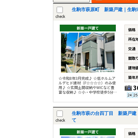
生駒市萩原町 新築戸建｜生駒
check
新築一戸建て
価格
所在
交通
間取
建物
築年
☆令和8年3月完成♪ ☆低ホルムア
ルデヒド建材（F☆☆☆☆）のみ使
3
用♪ ☆玄関土間収納やWICなど豊
富な収納♪ ☆小・中学校徒歩5分圏
内♪
生駒市萩の台四丁目 新築戸建
check
て
新築一戸建て
価格