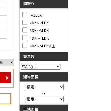
間取り
～1LDK
2DK～2LDK
3DK～3LDK
4DK～4LDK
5DK～5LDK以上
築年数
建物面積
～
土地面積