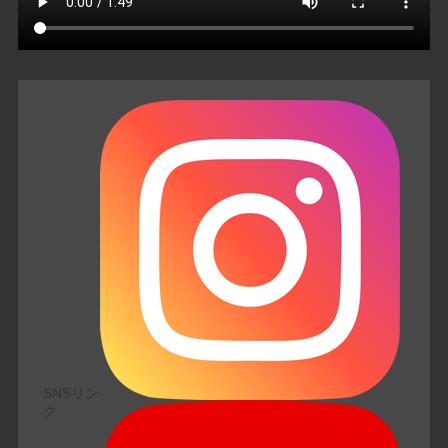
SNSリン
ク