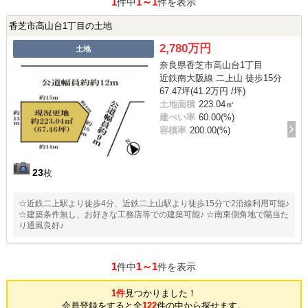
1
1～1
件中
件を表示
香芝市高山台1丁目の土地
2,780万円
土地
奈良県香芝市高山台1丁目
近鉄南大阪線 二上山 徒歩15分
67.47坪(41.2万円 /坪)
土地面積
223.04㎡
建ぺい率
60.00(%)
容積率
200.00(%)
23
枚
☆近鉄二上駅より徒歩4分、近鉄二上山駅より徒歩15分で2沿線利用可能♪
☆建築条件無し、お好きな工務店等での建築可能♪ ☆南東側角地で陽当た
り通風良好♪
1
1～1
件中
件を表示
1件
見つかりました！
会員登録をすると全
122
件の中から探せます。