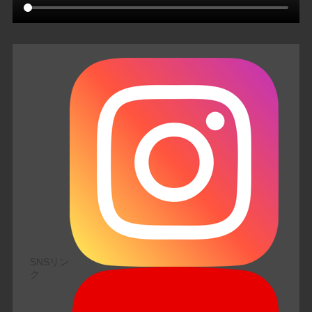
SNSリン
ク