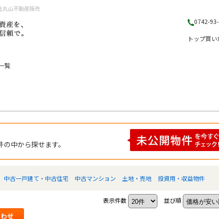
社丸山不動産販売
0742-93
トップ
買い
一覧
件の中から探せます。
中古一戸建て・中古住宅
中古マンション
土地・売地
投資用・収益物件
表示件数
並び順