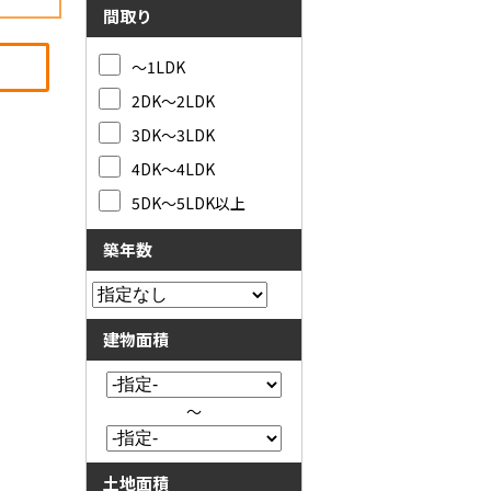
間取り
～1LDK
2DK～2LDK
3DK～3LDK
4DK～4LDK
5DK～5LDK以上
築年数
建物面積
～
土地面積