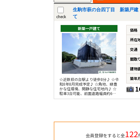
生駒市萩の台四丁目 新築戸建
check
て
新築一戸建て
価格
所在
交通
間取
建物
築年
☆近鉄萩の台駅より徒歩8分♪ ☆令
和8年8月完成予定♪ ☆角地、緑豊
1
かな住環境、閑静な住宅地内♪ ☆
駐車3台可能、前面道路幅員約6ｍ
♪ ☆角地で採光良好
122
会員登録をすると全