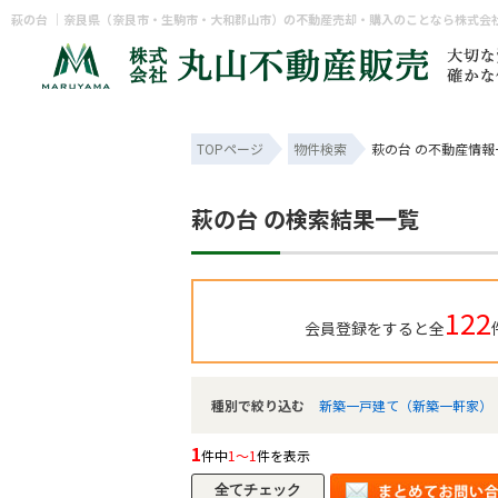
萩の台 ｜奈良県（奈良市・生駒市・大和郡山市）の不動産売却・購入のことなら株式会
TOPページ
物件検索
萩の台 の不動産情報
萩の台 の検索結果一覧
122
会員登録をすると全
種別で絞り込む
新築一戸建て（新築一軒家）
1
件中
1～1
件を表示