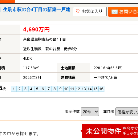
｜生駒市萩の台4丁目の新築一戸建
4,690万円
地
奈良県生駒市萩の台4丁目
近鉄生駒線 萩の台駅 徒歩8分
り
4LDK
面積
117.58㎡
土地面積
220.16㎡(66.6坪)
月
2026年8月
建物構造
一戸建て/木造
6
枚
表示件数
並び順
件の中から探せます。