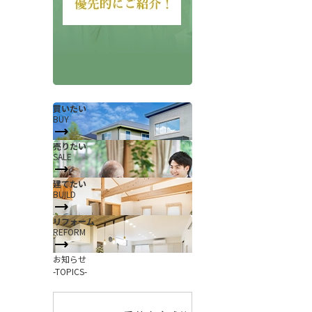
買いたい
BUY
売りたい
SALE
会社概要
当社について
建てたい
香芝支店紹介ページ
BUILD
ページ
採用情報
リフォーム
REFORM
一覧
お知らせ
お知らせ
コラム
-TOPICS-
スタッフ紹介