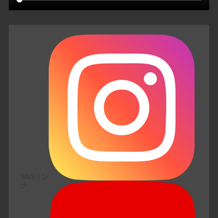
SNSリン
ク