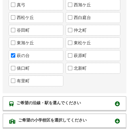
真弓
西旭ケ丘
西松ケ丘
西白庭台
谷田町
仲之町
東旭ケ丘
東松ケ丘
萩の台
萩原町
俵口町
北新町
有里町
ご希望の沿線・駅を選んでください
ご希望の小学校区を選択してください