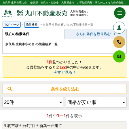
奈良県 生駒市萩の台 ｜奈良県（奈良市・生駒市・大和郡山市）の不動産売却・購入のことなら株式会社丸山不動産販売
TOPページ
物件検索
奈良県 生駒市萩の台 の不動産情報一覧
現在の検索条件
さらに条件を絞り込む
奈良県 生駒市萩の台 の検索結果一覧
1件
見つかりました！
会員登録をすると全
122
件の中から探せます。
今すぐ見る
条件を絞り込む
1
1～1
件中
件を表示
生駒市萩の台4丁目の新築一戸建て