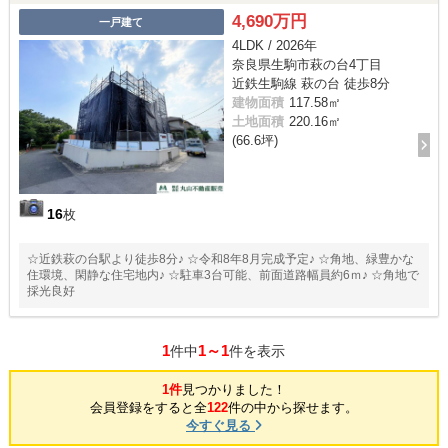
4,690万円
一戸建て
4LDK / 2026年
奈良県生駒市萩の台4丁目
近鉄生駒線 萩の台 徒歩8分
建物面積
117.58㎡
土地面積
220.16㎡
(66.6坪)
16
枚
☆近鉄萩の台駅より徒歩8分♪ ☆令和8年8月完成予定♪ ☆角地、緑豊かな
住環境、閑静な住宅地内♪ ☆駐車3台可能、前面道路幅員約6ｍ♪ ☆角地で
採光良好
1
1～1
件中
件を表示
1件
見つかりました！
会員登録をすると全
122
件の中から探せます。
今すぐ見る