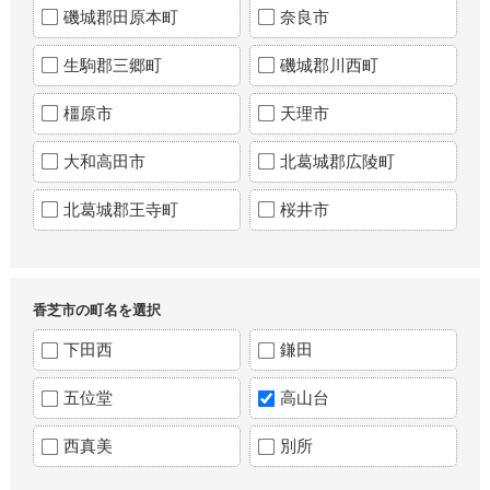
磯城郡田原本町
奈良市
生駒郡三郷町
磯城郡川西町
橿原市
天理市
大和高田市
北葛城郡広陵町
北葛城郡王寺町
桜井市
香芝市の町名を選択
下田西
鎌田
五位堂
高山台
西真美
別所