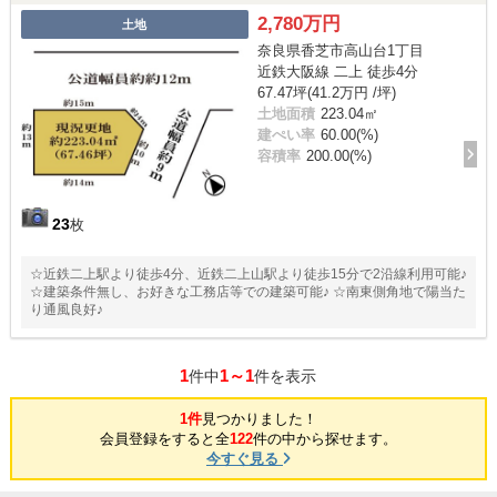
2,780万円
土地
奈良県香芝市高山台1丁目
近鉄大阪線 二上 徒歩4分
67.47坪(41.2万円 /坪)
土地面積
223.04㎡
建ぺい率
60.00(%)
容積率
200.00(%)
23
枚
☆近鉄二上駅より徒歩4分、近鉄二上山駅より徒歩15分で2沿線利用可能♪
☆建築条件無し、お好きな工務店等での建築可能♪ ☆南東側角地で陽当た
り通風良好♪
1
1～1
件中
件を表示
1件
見つかりました！
会員登録をすると全
122
件の中から探せます。
今すぐ見る