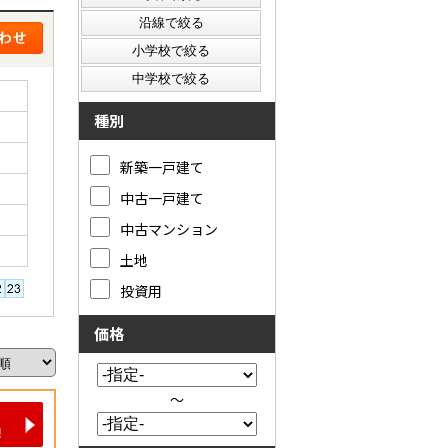
種別
新築一戸建て
中古一戸建て
中古マンション
土地
投資用
価格
～