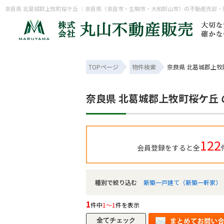
奈良県 北葛城郡上牧町桜ケ丘 ｜奈良県（奈良市・生駒市・大和郡山市）の不動産売却
TOPページ
物件検索
奈良県 北葛城郡上牧
奈良県 北葛城郡上牧町桜ケ丘
122
会員登録をすると全
種別で絞り込む
新築一戸建て（新築一軒家）
1
件中
1～1
件を表示