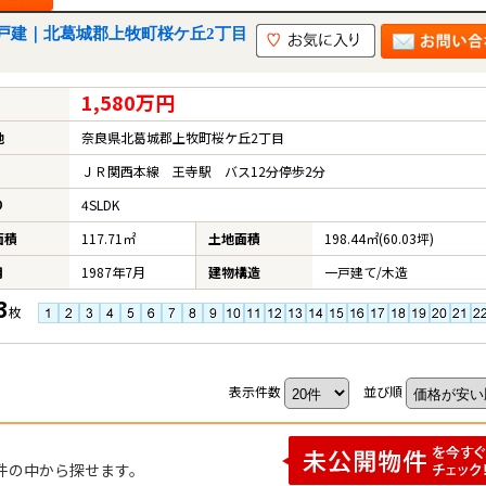
戸建｜北葛城郡上牧町桜ケ丘2丁目
1,580万円
地
奈良県北葛城郡上牧町桜ケ丘2丁目
ＪＲ関西本線 王寺駅 バス12分停歩2分
り
4SLDK
面積
117.71㎡
土地面積
198.44㎡(60.03坪)
月
1987年7月
建物構造
一戸建て/木造
3
枚
表示件数
並び順
件の中から探せます。