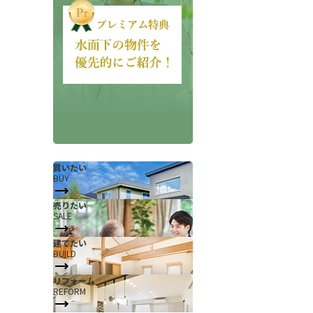
会社概要
当社について
買いたい
BUY
香芝支店紹介ページ
売りたい
SALE
ページ
採用情報
建てたい
一覧
お知らせ
BUILD
コラム
リフォーム
REFORM
スタッフ紹介