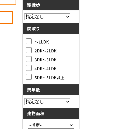
駅徒歩
間取り
～1LDK
2DK～2LDK
3DK～3LDK
4DK～4LDK
5DK～5LDK以上
築年数
建物面積