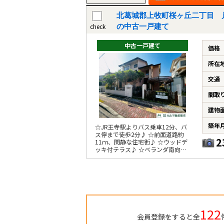
北葛城郡上牧町桜ヶ丘二丁目 
check
の中古一戸建て
中古一戸建て
価格
所在
交通
間取
建物
築年
☆JR王寺駅よりバス乗車12分、バ
ス停まで徒歩2分♪ ☆前面道路約
2
11ｍ、閑静な住宅街♪ ☆ウッドデ
ッキ付テラス♪ ☆ベランダ南向き
で陽当たり・通風良好♪
122
会員登録をすると全