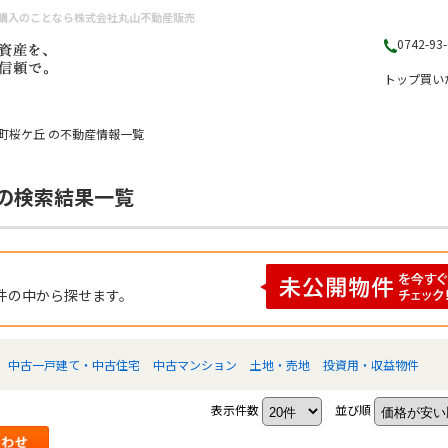
・購入のことなら株式会社丸山不動産販売
0742-93
トップ
買い
町桜ケ丘 の不動産情報一覧
 の検索結果一覧
件の中から探せます。
中古一戸建て・中古住宅
中古マンション
土地・売地
投資用・収益物件
表示件数
並び順