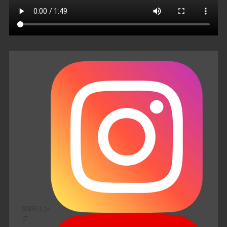
SNSリン
ク