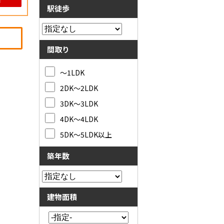
駅徒歩
間取り
～1LDK
2DK～2LDK
3DK～3LDK
4DK～4LDK
5DK～5LDK以上
築年数
建物面積