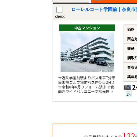
ローレルコート学園前｜奈良市
check
中古マンション
価格
所在
交通
間取
専有
築年
☆近鉄学園前駅よりバス乗車7分奈
良国際ゴルフ場前バス停徒歩2分♪
2
☆令和8年6月リフォーム済♪ ☆南
向きワイドバルコニーで採光良好
♪ ☆5階建て最上階♪
122