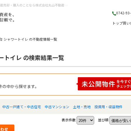
奈良県 奈良市藤ノ木台 シャワートイレ ｜奈良県（奈良市・生駒市・大和郡山市）の不動産売却・購入のことなら株式会社丸山不動産販売
0742-93
トップ
買い
台 シャワートイレ の不動産情報一覧
ートイレ の検索結果一覧
件の中から探せます。
中古一戸建て・中古住宅
中古マンション
土地・売地
投資用・収益物件
表示件数
並び順