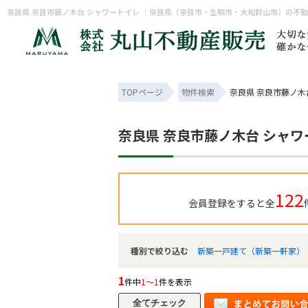
TOPページ
物件検索
奈良県 奈良市藤ノ木
奈良県 奈良市藤ノ木台 シャワ
122
会員登録をすると全
種別で絞り込む
新築一戸建て（新築一軒家）
1
件中
1～1
件を表示