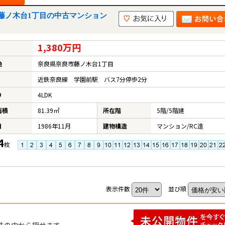
藤ノ木台1丁目の中古マンション
1,380万円
地
奈良県奈良市藤ノ木台1丁目
近鉄奈良線 学園前駅 バス7分停歩2分
り
4LDK
面積
81.39㎡
所在階
5階/5階建
月
1986年11月
建物構造
マンション/RC造
4
枚
表示件数
並び順