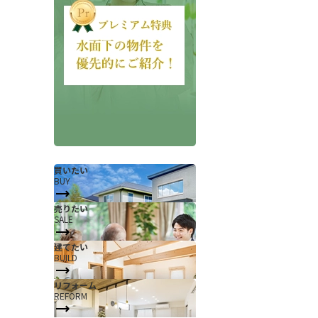
会社概要
当社について
買いたい
BUY
香芝支店紹介ページ
売りたい
SALE
ページ
採用情報
建てたい
一覧
お知らせ
BUILD
コラム
リフォーム
REFORM
スタッフ紹介