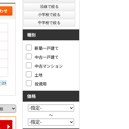
種別
新築一戸建て
中古一戸建て
中古マンション
土地
投資用
価格
～