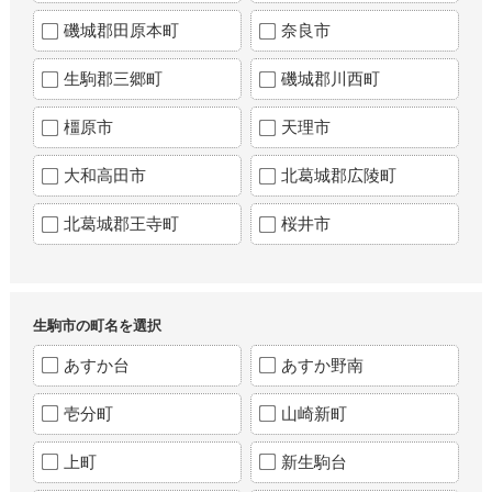
磯城郡田原本町
奈良市
生駒郡三郷町
磯城郡川西町
橿原市
天理市
大和高田市
北葛城郡広陵町
北葛城郡王寺町
桜井市
生駒市の町名を選択
あすか台
あすか野南
壱分町
山崎新町
上町
新生駒台