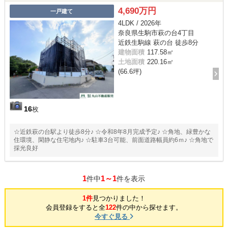
4,690万円
一戸建て
4LDK / 2026年
奈良県生駒市萩の台4丁目
近鉄生駒線 萩の台 徒歩8分
建物面積
117.58㎡
土地面積
220.16㎡
(66.6坪)
16
枚
☆近鉄萩の台駅より徒歩8分♪ ☆令和8年8月完成予定♪ ☆角地、緑豊かな
住環境、閑静な住宅地内♪ ☆駐車3台可能、前面道路幅員約6ｍ♪ ☆角地で
採光良好
1
1～1
件中
件を表示
1件
見つかりました！
会員登録をすると全
122
件の中から探せます。
今すぐ見る