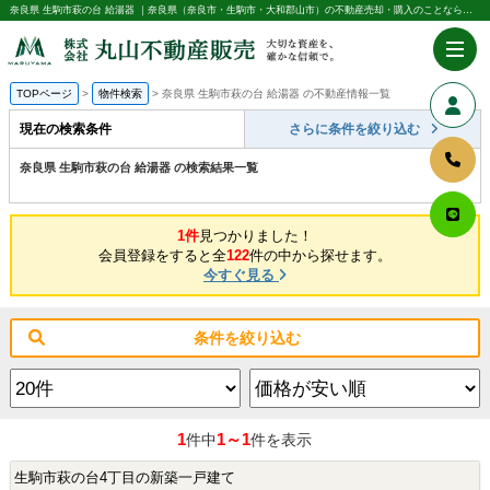
奈良県 生駒市萩の台 給湯器 ｜奈良県（奈良市・生駒市・大和郡山市）の不動産売却・購入のことなら株式会社丸山不動産販売
TOPページ
物件検索
奈良県 生駒市萩の台 給湯器 の不動産情報一覧
現在の検索条件
さらに条件を絞り込む
奈良県 生駒市萩の台 給湯器 の検索結果一覧
1件
見つかりました！
会員登録をすると全
122
件の中から探せます。
今すぐ見る
条件を絞り込む
1
1～1
件中
件を表示
生駒市萩の台4丁目の新築一戸建て