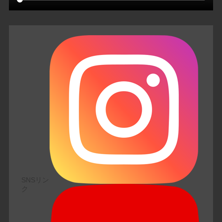
SNSリン
ク