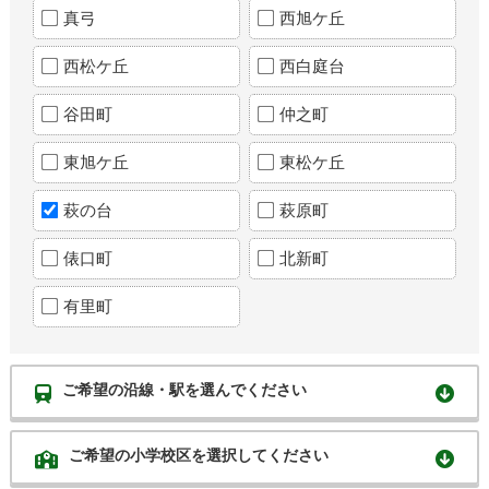
真弓
西旭ケ丘
西松ケ丘
西白庭台
谷田町
仲之町
東旭ケ丘
東松ケ丘
萩の台
萩原町
俵口町
北新町
有里町
ご希望の沿線・駅を選んでください
ご希望の小学校区を選択してください