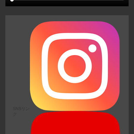
SNSリン
ク