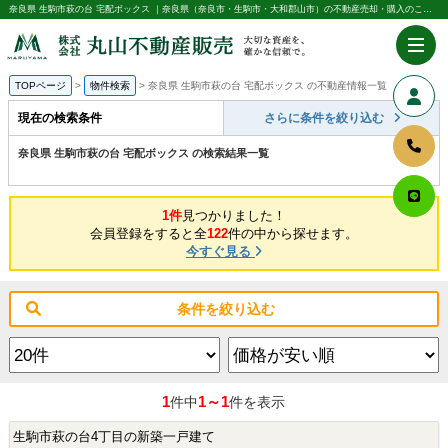
奈良県 生駒市萩の台 宅配ボックス ｜奈良県（奈良市・生駒市・大和郡山市）の不動産売却・購入のことなら株式会社丸山不動産販売
TOPページ
物件検索
奈良県 生駒市萩の台 宅配ボックス の不動産情報一覧
現在の検索条件
さらに条件を絞り込む
奈良県 生駒市萩の台 宅配ボックス の検索結果一覧
1件
見つかりました！
会員登録をすると全
122
件の中から探せます。
今すぐ見る
条件を絞り込む
1
1～1
件中
件を表示
生駒市萩の台4丁目の新築一戸建て