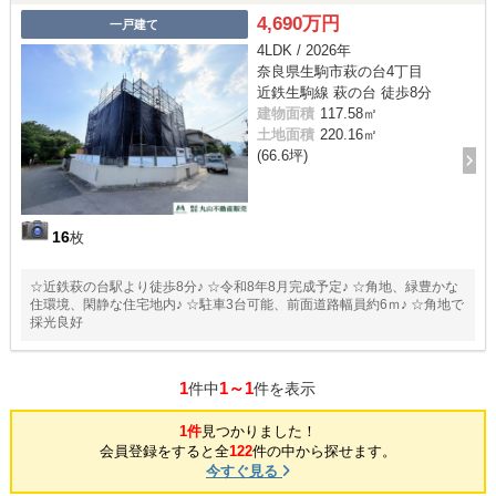
4,690万円
一戸建て
4LDK / 2026年
奈良県生駒市萩の台4丁目
近鉄生駒線 萩の台 徒歩8分
建物面積
117.58㎡
土地面積
220.16㎡
(66.6坪)
16
枚
☆近鉄萩の台駅より徒歩8分♪ ☆令和8年8月完成予定♪ ☆角地、緑豊かな
住環境、閑静な住宅地内♪ ☆駐車3台可能、前面道路幅員約6ｍ♪ ☆角地で
採光良好
1
1～1
件中
件を表示
1件
見つかりました！
会員登録をすると全
122
件の中から探せます。
今すぐ見る