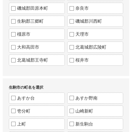
磯城郡田原本町
奈良市
生駒郡三郷町
磯城郡川西町
橿原市
天理市
大和高田市
北葛城郡広陵町
北葛城郡王寺町
桜井市
生駒市の町名を選択
あすか台
あすか野南
壱分町
山崎新町
上町
新生駒台