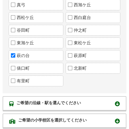
真弓
西旭ケ丘
西松ケ丘
西白庭台
谷田町
仲之町
東旭ケ丘
東松ケ丘
萩の台
萩原町
俵口町
北新町
有里町
ご希望の沿線・駅を選んでください
ご希望の小学校区を選択してください