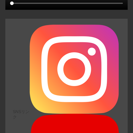
SNSリン
ク