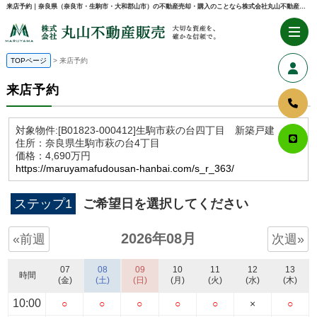
来店予約｜奈良県（奈良市・生駒市・大和郡山市）の不動産売却・購入のことなら株式会社丸山不動産販売
TOPページ
来店予約
来店予約
対象物件:
[B01823-000412]生駒市萩の台四丁目 新築戸建
住所：奈良県生駒市萩の台4丁目
価格：4,690万円
https://maruyamafudousan-hanbai.com/s_r_363/
ステップ1
ご希望日を選択してください
2026年08月
«前週
次週»
07
08
09
10
11
12
13
時間
(金)
(土)
(日)
(月)
(火)
(水)
(木)
10:00
○
○
○
○
○
×
○