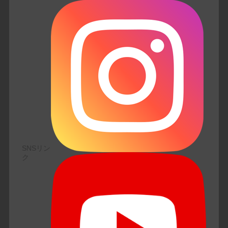
SNSリン
ク