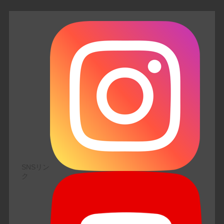
SNSリン
ク