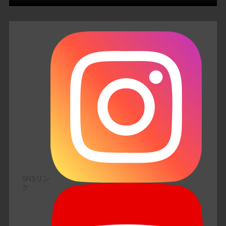
SNSリン
ク