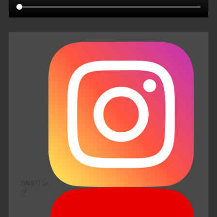
SNSリン
ク