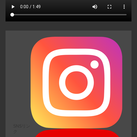
SNSリン
ク