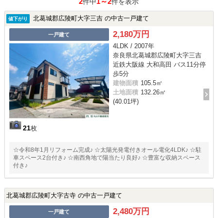
2
1～2
件中
件を表示
北葛城郡広陵町大字三吉 の中古一戸建て
値下がり
2,180万円
一戸建て
4LDK / 2007年
奈良県北葛城郡広陵町大字三吉
近鉄大阪線 大和高田 バス11分停
歩5分
建物面積
105.5㎡
土地面積
132.26㎡
(40.01坪)
21
枚
☆令和8年1月リフォーム完成♪ ☆太陽光発電付きオール電化4LDK♪ ☆駐
車スペース2台付き♪ ☆南西角地で陽当たり良好♪ ☆豊富な収納スペース
付き♪
北葛城郡広陵町大字古寺 の中古一戸建て
2,480万円
一戸建て