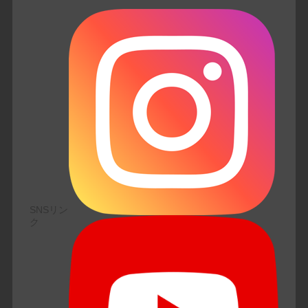
SNSリン
ク