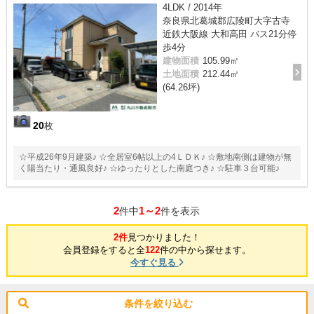
4LDK / 2014年
奈良県北葛城郡広陵町大字古寺
近鉄大阪線 大和高田 バス21分停
歩4分
建物面積
105.99㎡
土地面積
212.44㎡
(64.26坪)
20
枚
☆平成26年9月建築♪ ☆全居室6帖以上の4ＬＤＫ♪ ☆敷地南側は建物が無
く陽当たり・通風良好♪ ☆ゆったりとした南庭つき♪ ☆駐車３台可能♪
2
1～2
件中
件を表示
2件
見つかりました！
会員登録をすると全
122
件の中から探せます。
今すぐ見る
条件を絞り込む