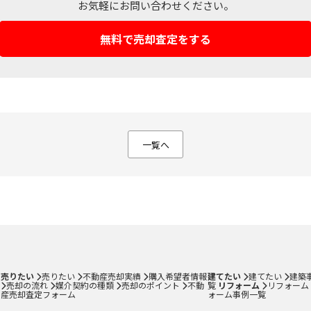
お気軽にお問い合わせください。
無料で売却査定をする
一覧へ
不動産売却ページ
建築専門ページ
い
建てたい・リフォーム
不動産売却実績
建築事例一覧
購入希望者情報
リフォーム専門
売却の流れ
リフォーム事例
媒介契約の種類
売りたい
売りたい
不動産売却実績
購入希望者情報
建てたい
建てたい
建築
売却のポイント
売却の流れ
媒介契約の種類
売却のポイント
不動
覧
リフォーム
リフォーム
産売却査定フォーム
ォーム事例一覧
不動産売却査定フォーム