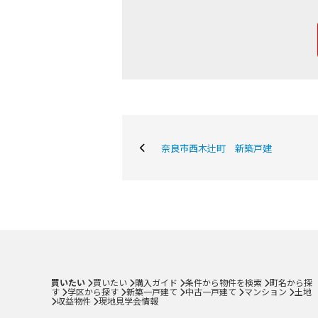
奈良市西木辻町 新築戸建
購入専門ページ
買いたい
売りた
購入ガイド
条件から物件を検索
町名から探す
学区から探す
買いたい
買いたい
購入ガイド
条件から物件を検索
町名から探
新築一戸建て
す
学区から探す
新築一戸建て
中古一戸建て
マンション
土地
収益物件
現地見学会情報
中古一戸建て