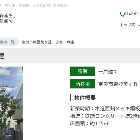
奈良市東登美ヶ丘一丁目 戸建の売却実績|奈良市東登美ヶ丘一丁目の一戸建て | 奈良県（奈良市・生駒市・大和郡山市）の不動産売却・購入のことなら株式会社丸山不動産販売
0742-93
トップ
買い
実績一覧
奈良市東登美ヶ丘一丁目 戸建
建
一戸建て
奈良市東登美ヶ丘
物件概要
新築時期：木造亜鉛メッキ鋼板
構造：鉄筋コンクリート造2階
床面積：約115㎡