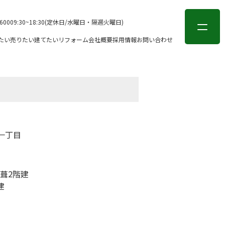
会員登録
ログイン
-6000
9:30~18:30(定休日/水曜日・隔週火曜日)
たい
売りたい
建てたい
リフォーム
会社概要
採用情報
お問い合わせ
一丁目
葺2階建
建