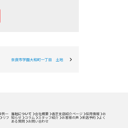
奈良市学園大和町一丁目 土地
会社概要
当社について
香芝支店紹介ページ
ページ
採用情報
一覧
お知らせ
コラム
事例一
当社について
会社概要
香芝支店紹介ページ
採用情報
お
スタッフ紹介
リフ
知らせ
コラム
スタッフ紹介
お客様の声
来店予約
よく
ある質問
お問い合わせ
お客様の声