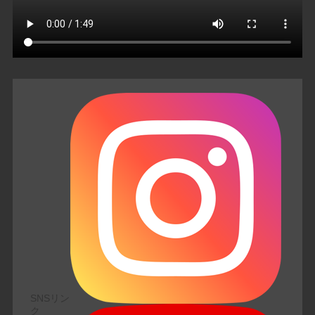
SNSリン
ク