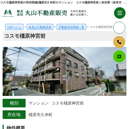
コスモ橿原神宮前の売却実績|橿原市久米町のマンション コスモ橿原神宮前 | 奈良県（奈良市・生駒市・大和郡山市）の不動産売却・購入のことなら株式会社丸山不動産販売
TOPページ
奈良の不動産売却
不動産売却実績一覧
コスモ橿原神宮前
コスモ橿原神宮前
マンション
コスモ橿原神宮前
橿原市久米町
物件概要