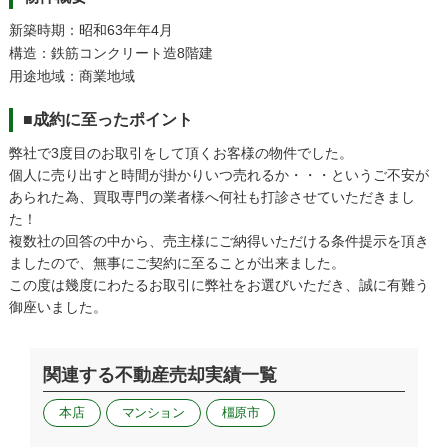
新築時期：昭和63年年4月
構造：鉄筋コンクリート造8階建
用途地域：商業地域
■成約に至ったポイント
弊社で3度目のお取引をして頂くお客様の物件でした。
個人に売り出すと時間が掛かりいつ売れるか・・・というご不安が
あられた為、買取専門の業者様へ何社も打診させていただきまし
た！
複数社の回答の中から、売主様にご納得いただける条件提示を頂き
ましたので、無事にご契約に至ることが出来ました。
この度は幾度にわたるお取引に弊社をお選びいただき、誠に有難う
御座いました。
関連する不動産売却実績一覧
本店
マンション
橿原市