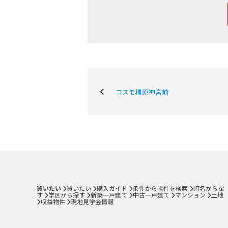
コスモ橿原神宮前
購入専門ページ
買いたい
売りた
購入ガイド
条件から物件を検索
町名から探す
学区から探す
買いたい
買いたい
購入ガイド
条件から物件を検索
町名から探
す
学区から探す
新築一戸建て
中古一戸建て
マンション
土地
新築一戸建て
収益物件
現地見学会情報
中古一戸建て