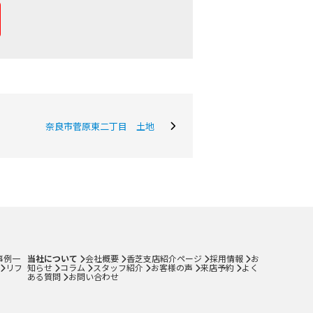
奈良市菅原東二丁目 土地
会社概要
当社について
香芝支店紹介ページ
ページ
採用情報
一覧
お知らせ
コラム
事例一
当社について
会社概要
香芝支店紹介ページ
採用情報
お
リフ
知らせ
コラム
スタッフ紹介
お客様の声
来店予約
よく
スタッフ紹介
ある質問
お問い合わせ
お客様の声