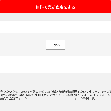
無料で売却査定をする
一覧へ
不動産売却ページ
建築専門ページ
い
建てたい・リフォーム
不動産売却実績
建築事例一覧
購入希望者情報
リフォーム専門
売却の流れ
リフォーム事例
媒介契約の種類
売りたい
売りたい
不動産売却実績
購入希望者情報
建てたい
建てたい
建築
売却の流れ
媒介契約の種類
売却のポイント
不動
覧
リフォーム
リフォーム
売却のポイント
産売却査定フォーム
ォーム事例一覧
不動産売却査定フォーム