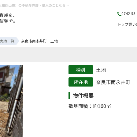
奈良市南永井町 土地の売却実績|奈良市南永井町の土地 | 奈良県（奈良市・生駒市・大和郡山市）の不動産売却・購入のことなら株式会社丸山不動産販売
0742-93
トップ
買い
実績一覧
奈良市南永井町 土地
土地
奈良市南永井町
物件概要
敷地面積：約160㎡