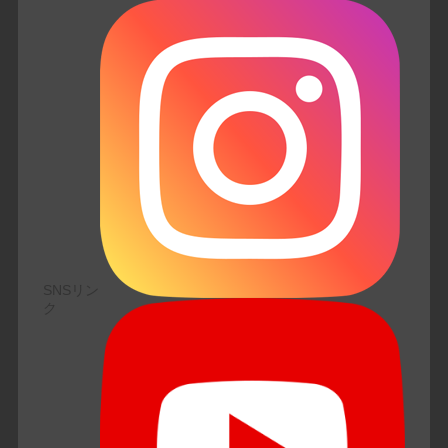
SNSリン
ク