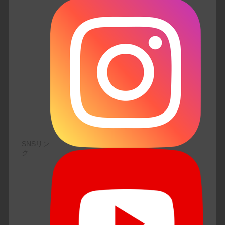
SNSリン
ク