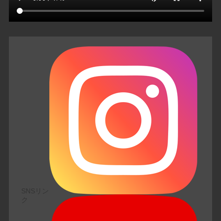
SNSリン
ク