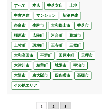
すべて
本店
香芝支店
土地
中古戸建
マンション
新築戸建
奈良市
生駒市
大和郡山市
香芝市
橿原市
広陵町
河合町
葛城市
上牧町
斑鳩町
王寺町
三郷町
大和高田市
平群町
田原本町
天理市
木津川市
精華町
城陽市
宇治市
大阪市
東大阪市
四条畷市
高槻市
その他エリア
1
2
3