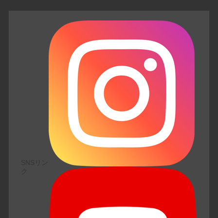
SNSリン
ク