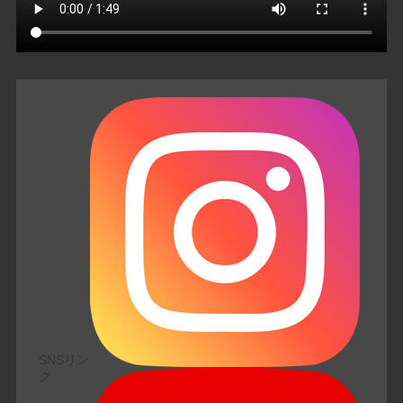
SNSリン
ク