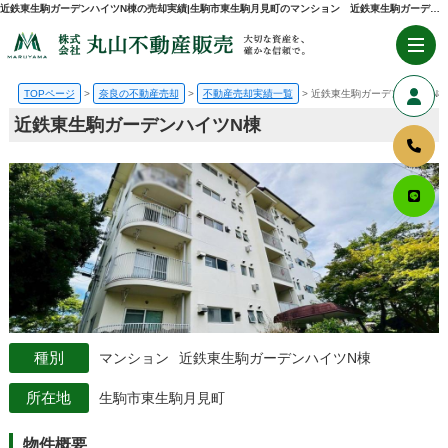
近鉄東生駒ガーデンハイツN棟の売却実績|生駒市東生駒月見町のマンション 近鉄東生駒ガーデンハイツN棟 | 奈良県（奈良市・生駒市・大和郡山市）の不動産売却・購入のことなら株式会社丸山不動産販売
TOPページ
奈良の不動産売却
不動産売却実績一覧
近鉄東生駒ガーデンハイツN棟
近鉄東生駒ガーデンハイツN棟
マンション
近鉄東生駒ガーデンハイツN棟
生駒市東生駒月見町
物件概要