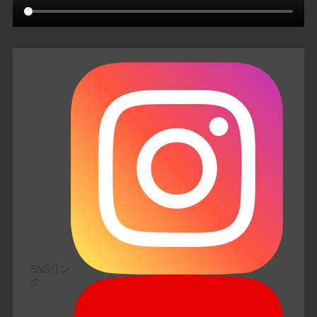
SNSリン
ク