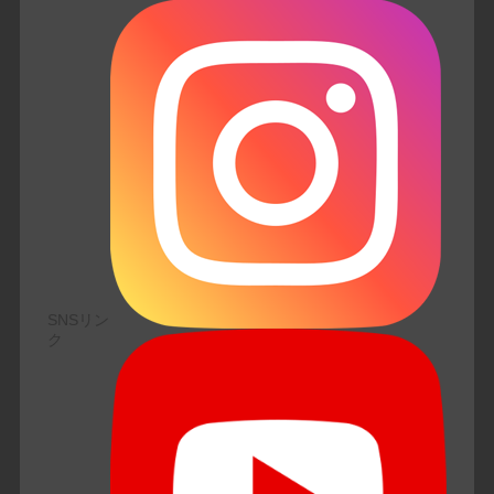
SNSリン
ク