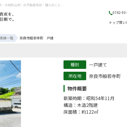
奈良市般若寺町 戸建の売却実績|奈良市般若寺町の一戸建て | 奈良県（奈良市・生駒市・大和郡山市）の不動産売却・購入のことなら株式会社丸山不動産販売
0742-93
トップ
買い
実績一覧
奈良市般若寺町 戸建
一戸建て
奈良市般若寺町
物件概要
新築時期：昭和54年11月
構造：木造2階建
床面積：約122㎡