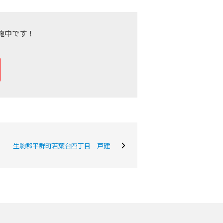
施中です！
会社概要
当社について
生駒郡平群町若葉台四丁目 戸建
香芝支店紹介ページ
ページ
採用情報
一覧
お知らせ
コラム