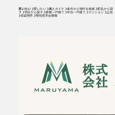
新築一戸建て
買いたい
買いたい
購入ガイド
条件から物件を検索
町名から探
中古一戸建て
す
学区から探す
新築一戸建て
中古一戸建て
マンション
土地
収益物件
現地見学会情報
マンション
土地
収益物件
現地見学会情報