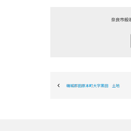
奈良市般
購入専門ページ
買いたい
売りた
磯城郡田原本町大字黒田 土地
購入ガイド
条件から物件を検索
町名から探す
学区から探す