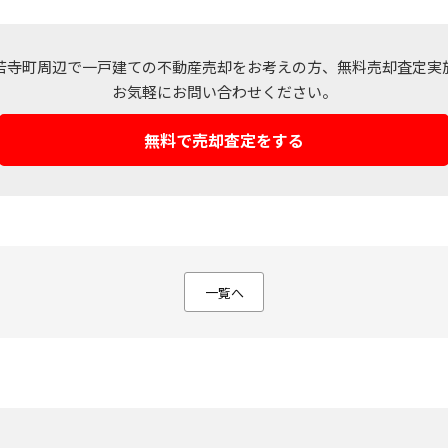
若寺町周辺で一戸建ての不動産売却をお考えの方、
無料売却査定実
お気軽にお問い合わせください。
無料で売却査定をする
不動産売却ページ
建築専門ページ
い
建てたい・リフォーム
一覧へ
不動産売却実績
建築事例一覧
購入希望者情報
リフォーム専門
売却の流れ
リフォーム事例
媒介契約の種類