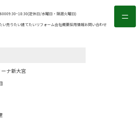
会員登録
ログイン
-6000
9:30~18:30(定休日/水曜日・隔週火曜日)
たい
売りたい
建てたい
リフォーム
会社概要
採用情報
お問い合わせ
ィーナ新大宮
目
建