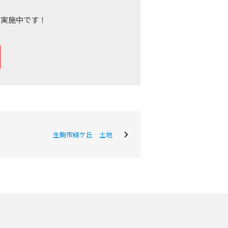
定実施中です！
会社概要
当社について
生駒市緑ケ丘 土地
香芝支店紹介ページ
ページ
採用情報
一覧
お知らせ
コラム
スタッフ紹介