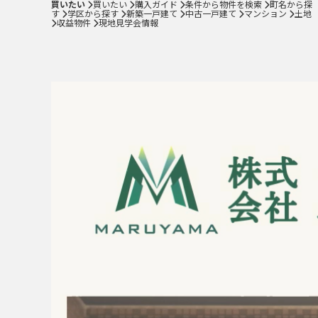
買いたい
買いたい
購入ガイド
条件から物件を検索
町名から探
す
学区から探す
新築一戸建て
中古一戸建て
マンション
土地
中古一戸建て
収益物件
現地見学会情報
マンション
土地
収益物件
現地見学会情報