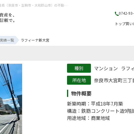
ラフィーナ新大宮の売却実績|奈良市大宮町三丁目のマンション ラフィーナ新大宮 | 奈良県（奈良市・生駒市・大和郡山市）の不動産売却・購入のことなら株式会社丸山不動産販売
0742-93
トップ
買い
実績一覧
ラフィーナ新大宮
マンション
ラフ
奈良市大宮町三丁
物件概要
新築時期：平成18年7月築
構造：鉄筋コンクリート造9階
用途地域：商業地域