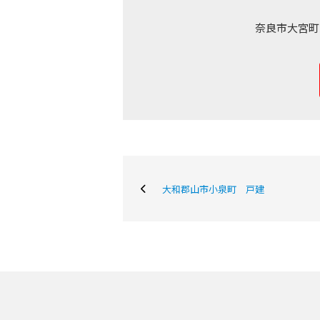
奈良市大宮町
購入専門ページ
買いたい
売りた
大和郡山市小泉町 戸建
購入ガイド
条件から物件を検索
町名から探す
学区から探す
新築一戸建て