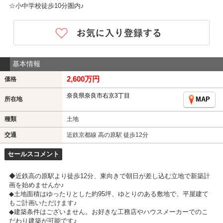
☆小中学校徒歩10分圏内♪
基本情報
2,600万円
価格
奈良県奈良市右京3丁目
所在地
MAP
種類
土地
交通
近鉄京都線 高の原駅 徒歩12分
セールスコメント
◆近鉄高の原駅より徒歩12分、東向きで朝日が差し込む立地で新築計
画を始めませんか♪
◆土地面積はゆったりとした約95坪、ゆとりのある敷地で、平屋建て
もご計画いただけます♪
◆建築条件はございません。お好きな工務店やハウスメーカーでのこ
だわり建築が可能です♪