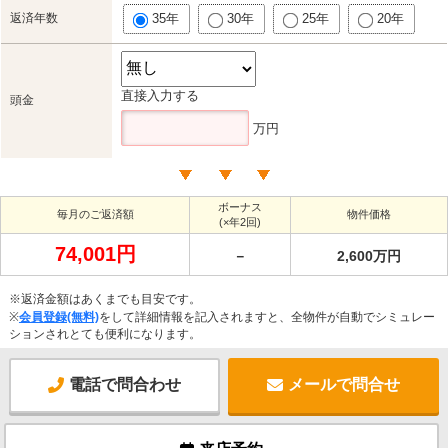
返済年数
35年
30年
25年
20年
直接入力する
頭金
万円
ボーナス
毎月のご返済額
物件価格
(×年2回)
74,001円
－
2,600万円
※返済金額はあくまでも目安です。
※
会員登録(無料)
をして詳細情報を記入されますと、全物件が自動でシミュレー
ションされとても便利になります。
電話で問合わせ
メールで問合せ