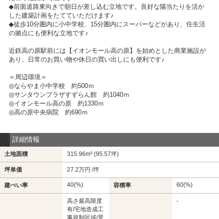
◆前面道路東向きで朝日が差し込む立地です。良好な陽当たりを活か
した建築計画をたてていただけます♪
◆徒歩10分圏内に小中学校、15分圏内にスーパーなどがあり、住生活
の拠点にも便利な立地です♪
近鉄高の原駅前には【イオンモール高の原】を始めとした商業施設が
あり、日常のお買い物や休日の買い出しにも便利です♪
＝周辺環境＝
◎ならやま小中学校 約500ｍ
◎サンタウンプラザすずらん館 約1040ｍ
◎イオンモール高の原 約1330ｍ
◎高の原中央病院 約690ｍ
詳細情報
土地面積
315.96m² (95.57坪)
坪単価
27.2万円 /坪
40(%)
60(%)
建ぺい率
容積率
高さ最高限度
-
有/宅地造成工
事規制区域/景