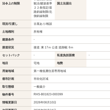
法令上の制限
観法/建築基準
国土法届出
２２条指定/道
路斜線制限/北
側斜線制限
現況/引渡し
古屋あり/相談
土地権利
所有権
-
建築条件
接道状況
接道: 東 17ｍ 公道 道路幅: 6ｍ
-
-
セットバック
私道負担面積
地目
宅地
地勢
用途地域
第一種低層住居専用地域
都市計画
市街化区域
取引態様
一般媒介
RHS-B01823-000399
物件番号
情報更新日
2026年08月10日