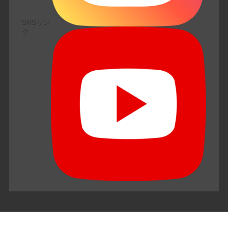
SNSリン
ク