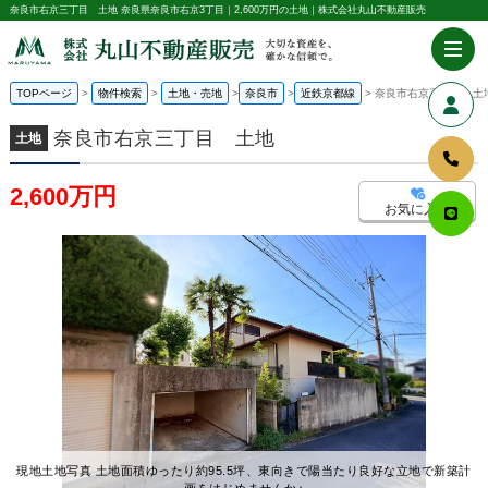
奈良市右京三丁目 土地 奈良県奈良市右京3丁目｜2,600万円の土地｜株式会社丸山不動産販売
TOPページ
物件検索
土地・売地
奈良市
近鉄京都線
奈良市右京三丁目 土
奈良市右京三丁目 土地
土地
2,600万円
お気に入り
現地土地写真 土地面積ゆったり約95.5坪、東向きで陽当たり良好な立地で新築計