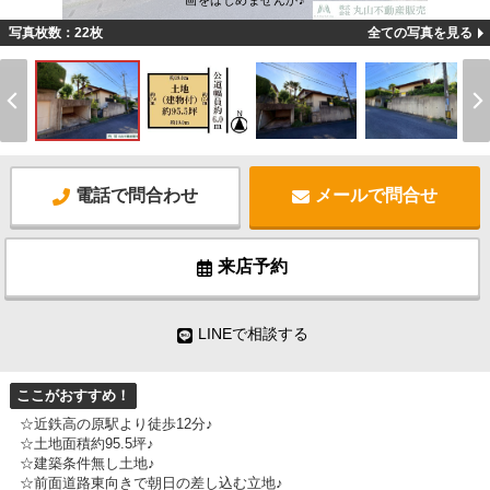
画をはじめませんか♪
写真枚数：22枚
全ての写真を見る
電話で問合わせ
メールで問合せ
来店予約
LINEで相談する
ここがおすすめ！
☆近鉄高の原駅より徒歩12分♪
☆土地面積約95.5坪♪
☆建築条件無し土地♪
☆前面道路東向きで朝日の差し込む立地♪