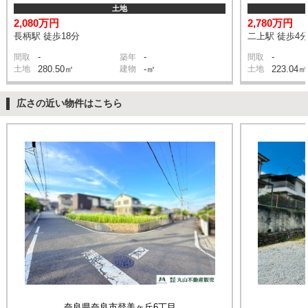
土地
2,080万円
2,780万円
長柄駅 徒歩18分
二上駅 徒歩4
-
-
-
間取
築年
間取
土地
280.50㎡
建物
-㎡
土地
223.04㎡
広さの近い物件はこちら
奈良県奈良市登美ヶ丘6丁目