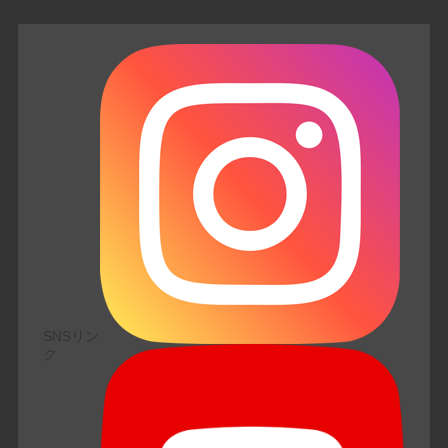
SNSリン
ク