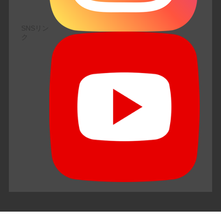
SNSリン
ク