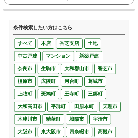
条件検索したい方はこちら
すべて
本店
香芝支店
土地
中古戸建
マンション
新築戸建
奈良市
生駒市
大和郡山市
香芝市
橿原市
広陵町
河合町
葛城市
上牧町
斑鳩町
王寺町
三郷町
大和高田市
平群町
田原本町
天理市
木津川市
精華町
城陽市
宇治市
大阪市
東大阪市
四条畷市
高槻市