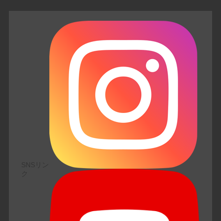
SNSリン
ク